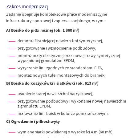
Zakres modernizacji
Zadanie obejmuje kompleksowe prace modernizacyjne
infrastruktury sportowej i zaplecza socjalnego, w tym:
A) Boisko do piłki nożnej (ok. 1 860 m²)
demontaż istniejącej nawierzchni syntetycznej,
przygotowanie i wzmocnienie podbudowy,
montaż maty elastycznej oraz nowej trawy syntetycznej
wypełnionej granulatem EPDM,
wytyczenie linii zgodnych ze standardami FIFA,
montaż nowych tulei montażowych do bramek.
B) Boiska do koszykówki i siatkówki (ok. 613 m²)
usunięcie starej nawierzchni natryskowej,
przygotowanie podbudowy i wykonanie nowej nawierzchni
z granulatu EPDM,
malowanie linii boisk w kolorze pomarańczowym.
C) Ogrodzenie i piłkochwyty
wymiana siatki powlekanej o wysokości 4 m (60 mb),