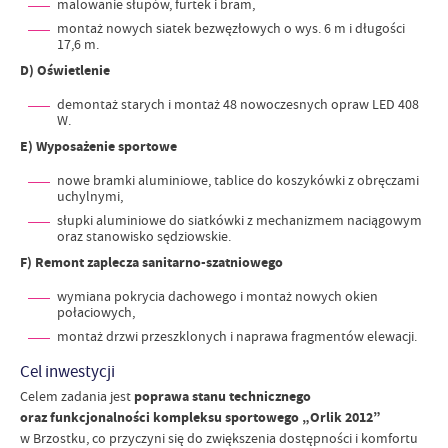
malowanie słupów, furtek i bram,
montaż nowych siatek bezwęzłowych o wys. 6 m i długości
17,6 m.
D) Oświetlenie
demontaż starych i montaż 48 nowoczesnych opraw LED 408
W.
E) Wyposażenie sportowe
nowe bramki aluminiowe, tablice do koszykówki z obręczami
uchylnymi,
słupki aluminiowe do siatkówki z mechanizmem naciągowym
oraz stanowisko sędziowskie.
F) Remont zaplecza sanitarno-szatniowego
wymiana pokrycia dachowego i montaż nowych okien
połaciowych,
montaż drzwi przeszklonych i naprawa fragmentów elewacji.
Cel inwestycji
Celem zadania jest
poprawa stanu technicznego
oraz funkcjonalności kompleksu sportowego „Orlik 2012”
w Brzostku, co przyczyni się do zwiększenia dostępności i komfortu