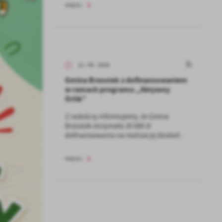
WIĘCEJ
12 - 06 - 2026
Gmina Brzostek z dofinansowaniem
w ramach programu „Aktywny
Orlik”
Z radością informujemy, że Gmina
Brzostek otrzymała 20 000 zł
dofinansowania na realizację działań...
WIĘCEJ