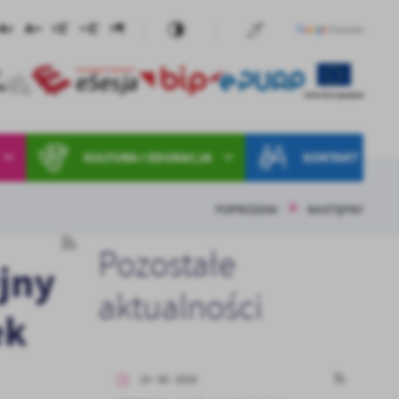
KULTURA I EDUKACJA
KONTAKT
POPRZEDNI
NASTĘPNY
Pozostałe
jny
aktualności
ek
15 - 06 - 2026