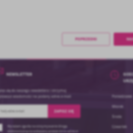
POPRZEDNI
NA
NEWSLETTER
GODZ
URZ
isz się do naszego newslettera i otrzymuj
jnowsze wiadomości na podany adres e-mail
Poniedziałek
Wtorek
Środa
Wyrażam zgodę na otrzymywanie drogą
Czwartek
elektroniczną na wskazany przeze mnie adres e-