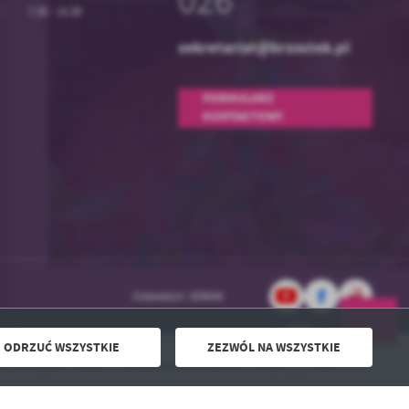
026
7:30 - 15:30
sekretariat@brzostek.pl
FORMULARZ
KONTAKTOWY
Odwiedzin: 839049
ODRZUĆ WSZYSTKIE
ZEZWÓL NA WSZYSTKIE
Powered by
2ClickPortal® - Portale nowej generacji
ram odbioru odpadów komunalnych znajdziesz tutaj
DO GÓRY