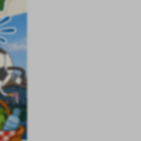
a
kom
z
ci