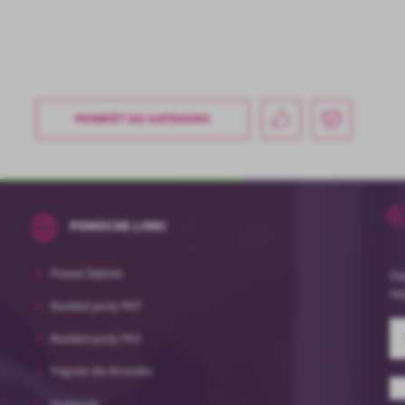
POWRÓT
DO KATEGORII
POMOCNE LINKI
Powiat Dębicki
Zap
na
Rozkład jazdy PKP
Rozkład jazdy PKS
Pogoda dla Brzostku
Nowiny24