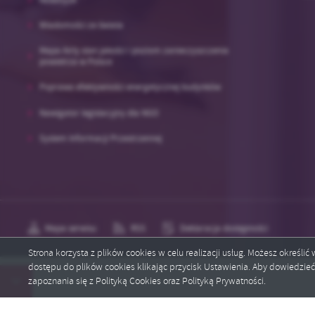
Wiadomości ze świata
Mapa Airly stan jakości i poziom zanieczyszczenia
powietrza w Polsce
Poprawa efektywności energetycznej budynków
Nawigator legislacyjny dla NGO
System Informacji Przestrzennej
Mapa serwisu
RSS
Deklaracja dostępności
Strona korzysta z plików cookies w celu realizacji usług. Możesz określi
dostępu do plików cookies klikając przycisk Ustawienia. Aby dowiedzie
Copyright by brzostek.pl
zapoznania się z Polityką Cookies oraz Polityką Prywatności.