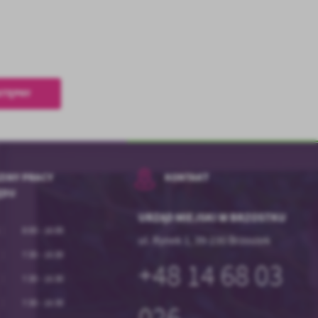
STĘPNY
INY PRACY
KONTAKT
ĘDU
URZĄD MIEJSKI W BRZOSTKU
8:00 - 16:00
ul. Rynek 1, 39-230 Brzostek
7:30 - 15:30
+48 14 68 03
7:30 - 15:30
7:30 - 15:30