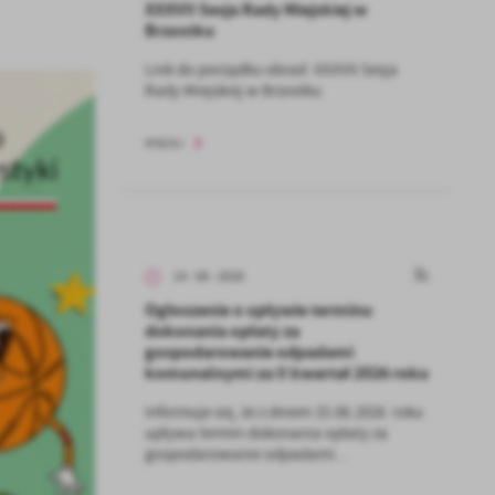
XXXVII Sesja Rady Miejskiej w
Brzostku
Link do porządku obrad: XXXVII Sesja
Rady Miejskiej w Brzostku
WIĘCEJ
14 - 06 - 2026
Ogłoszenie o upływie terminu
dokonania opłaty za
gospodarowanie odpadami
komunalnymi za II kwartał 2026 roku
Informuje się, że z dniem 15.06.2026 roku
upływa termin dokonania opłaty za
gospodarowanie odpadami...