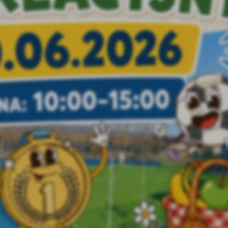
anujemy Twoją prywatność. Możesz zmienić ustawienia cookies lub zaakceptować je
zystkie. W dowolnym momencie możesz dokonać zmiany swoich ustawień.
iezbędne
ezbędne pliki cookies służą do prawidłowego funkcjonowania strony internetowej i
ożliwiają Ci komfortowe korzystanie z oferowanych przez nas usług.
iki cookies odpowiadają na podejmowane przez Ciebie działania w celu m.in. dostosowani
ęcej
oich ustawień preferencji prywatności, logowania czy wypełniania formularzy. Dzięki pli
okies strona, z której korzystasz, może działać bez zakłóceń.
unkcjonalne i personalizacyjne
go typu pliki cookies umożliwiają stronie internetowej zapamiętanie wprowadzonych prze
ebie ustawień oraz personalizację określonych funkcjonalności czy prezentowanych treści.
ięki tym plikom cookies możemy zapewnić Ci większy komfort korzystania z funkcjonalnoś
ęcej
ZAPISZ WYBRANE
szej strony poprzez dopasowanie jej do Twoich indywidualnych preferencji. Wyrażenie
ody na funkcjonalne i personalizacyjne pliki cookies gwarantuje dostępność większej ilości
nkcji na stronie.
ODRZUĆ WSZYSTKIE
nalityczne
alityczne pliki cookies pomagają nam rozwijać się i dostosowywać do Twoich potrzeb.
ZEZWÓL NA WSZYSTKIE
okies analityczne pozwalają na uzyskanie informacji w zakresie wykorzystywania witryny