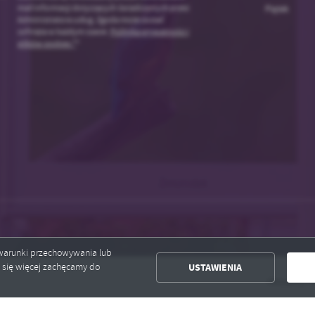
mail informacji dotyczących świadczonych przez
Piątek
Administratora usług. Zgoda może zostać
cofnięta w każdym czasie.
Polityka prywatności i
plików cookies *
*
ć warunki przechowywania lub
USTAWIENIA
ć się więcej zachęcamy do
Aktualny harmonog