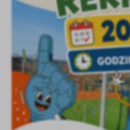
Sz
ws
N
Ni
um
Pl
Wi
Tw
co
F
Te
Ci
Dz
Wi
na
zg
fu
A
An
Co