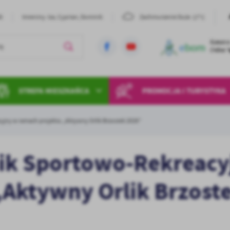
17°C
26
Imieniny: Iza, Cyprian, Dominik
Zachmurzenie Duże
STREFA MIESZKAŃCA
PROMOCJA I TURYSTYKA
yjny w ramach projektu „Aktywny Orlik Brzostek 2026”
nik Sportowo-Rekreacy
„Aktywny Orlik Brzost