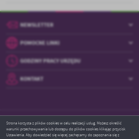
NEWSLETTER
POMOCNE LINKI
GODZINY PRACY URZĘDU
KONTAKT
Odwiedzin: 839247
Strona korzysta z plików cookies w celu realizacji usług. Możesz określić
warunki przechowywania lub dostępu do plików cookies klikając przycisk
Online: 4
Ustawienia. Aby dowiedzieć się więcej zachęcamy do zapoznania się z