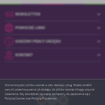
NEWSLETTER
POMOCNE LINKI
GODZINY PRACY URZĘDU
KONTAKT
Strona korzysta z plików cookies w celu realizacji usług. Możesz określić
Odwiedzin: 838590
warunki przechowywania lub dostępu do plików cookies klikając przycisk
Ustawienia. Aby dowiedzieć się więcej zachęcamy do zapoznania się z
Polityką Cookies oraz Polityką Prywatności.
ZAPISZ WYBRANE