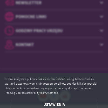
NEWSLETTER
POMOCNE LINKI
GODZINY PRACY URZĘDU
KONTAKT
Odwiedzin: 839327
Strona korzysta z plików cookies w celu realizacji usług. Możesz określić
warunki przechowywania lub dostępu do plików cookies klikając przycisk
Online: 4
Ustawienia. Aby dowiedzieć się więcej zachęcamy do zapoznania się z
Polityką Cookies oraz Polityką Prywatności.
ZAPISZ WYBRANE
USTAWIENIA