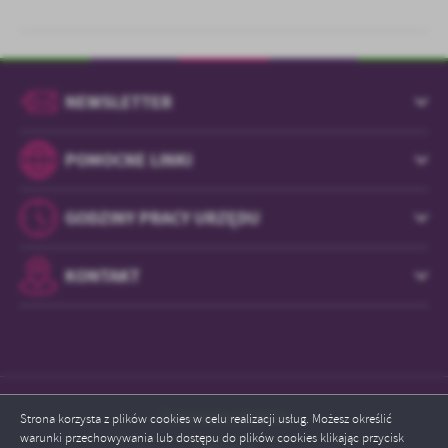
NEWSLETTER
POMOCNE LINKI
GODZINY PRACY URZĘDU
KONTAKT
Odwiedzin: 839026
Strona korzysta z plików cookies w celu realizacji usług. Możesz określić
warunki przechowywania lub dostępu do plików cookies klikając przycisk
Online: 5