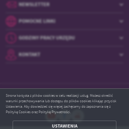
NEWSLETTER
POMOCNE LINKI
GODZINY PRACY URZĘDU
KONTAKT
Odwiedzin: 838537
Strona korzysta z plików cookies w celu realizacji usług. Możesz określić
warunki przechowywania lub dostępu do plików cookies klikając przycisk
Online: 6
Ustawienia. Aby dowiedzieć się więcej zachęcamy do zapoznania się z
Polityką Cookies oraz Polityką Prywatności.
ZAPISZ WYBRANE
USTAWIENIA
ODRZUĆ WSZYSTKIE