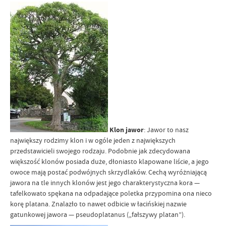
Klon jawor
: Jawor to nasz
największy rodzimy klon i w ogóle jeden z największych
przedstawicieli swojego rodzaju. Podobnie jak zdecydowana
większość klonów posiada duże, dłoniasto klapowane liście, a jego
owoce mają postać podwójnych skrzydlaków. Cechą wyróżniającą
jawora na tle innych klonów jest jego charakterystyczna kora —
tafelkowato spękana na odpadające poletka przypomina ona nieco
korę platana. Znalazło to nawet odbicie w łacińskiej nazwie
gatunkowej jawora — pseudoplatanus („fałszywy platan”).