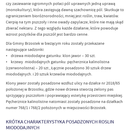
czy zasiewanie ogromnych połaci pól uprawnych jedną uprawą
(monokultury), która zastępują dawną szachownicę pól. Skutkuje to
ograniczeniem bioróżnorodności, mniej jest roślin, traw, kwiatów.
Cierpią na tym pszczoły i inne owady-zapylacze, które nie mają skąd
zbierać nektaru. Z tego względu każde działanie, które powoduje
wzrost pożytków dla pszczół jest bardzo cenne.
Dla Gminy Brzostek w bieżącym roku zostały przekazane
następujące sadzonki:
• drzewa miododajne gatunku: klon jawor – 30 szt.
• krzewy miododajnych gatunku: pęcherznica kalinolistna
(czerwonolistna) – 20 szt., Łącznie posadzono 30 sztuk drzew
miododajnych. i 20 sztuk krzewów miododajnych.
Klony jawor zostały posadzone wzdłuż ulicy na działce nr 2018/65
położonej w Brzostku, gdzie nowe drzewa stworzą zielony pas
sprzyjający pszczołom i poprawiający estetykę przestrzeni miejskiej.
Pęcherznice kalinolistne natomiast zostały posadzone na działkach
numer 768/1 i 768/2 położonych w miejscowości Brzostek.
KRÓTKA CHARAKTERYSTYKA POSADZONYCH ROSLIN
MIODODAJNYCH