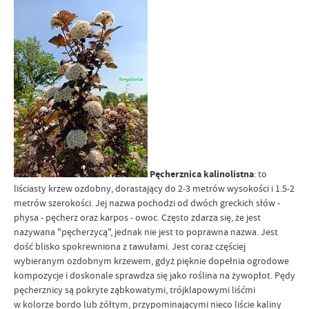
Pęcherznica kalinolistna
: to
liściasty krzew ozdobny, dorastający do 2-3 metrów wysokości i 1.5-2
metrów szerokości. Jej nazwa pochodzi od dwóch greckich słów -
physa - pęcherz oraz karpos - owoc. Często zdarza się, że jest
nazywana "pęcherzycą", jednak nie jest to poprawna nazwa. Jest
dość blisko spokrewniona z tawułami. Jest coraz częściej
wybieranym ozdobnym krzewem, gdyż pięknie dopełnia ogrodowe
kompozycje i doskonale sprawdza się jako roślina na żywopłot. Pędy
pęcherznicy są pokryte ząbkowatymi, trójklapowymi liśćmi
w kolorze bordo lub żółtym, przypominającymi nieco liście kaliny