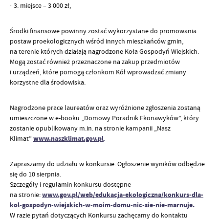
· 3. miejsce – 3 000 zł,
Środki finansowe powinny zostać wykorzystane do promowania
postaw proekologicznych wśród innych mieszkańców gmin,
na terenie których działają nagrodzone Koła Gospodyń Wiejskich.
Mogą zostać również przeznaczone na zakup przedmiotów
i urządzeń, które pomogą członkom Kół wprowadzać zmiany
korzystne dla środowiska.
Nagrodzone prace laureatów oraz wyróżnione zgłoszenia zostaną
umieszczone w e-booku „Domowy Poradnik Ekonawyków”, który
zostanie opublikowany m.in. na stronie kampanii „Nasz
Klimat”
www.naszklimat.gov.pl
.
Zapraszamy do udziału w konkursie. Ogłoszenie wyników odbędzie
się do 10 sierpnia.
Szczegóły i regulamin konkursu dostępne
na stronie:
www.gov.pl/web/edukacja-ekologiczna/konkurs-dla-
kol-gospodyn-wiejskich-w-moim-domu-nic-sie-nie-marnuje.
W razie pytań dotyczących Konkursu zachęcamy do kontaktu