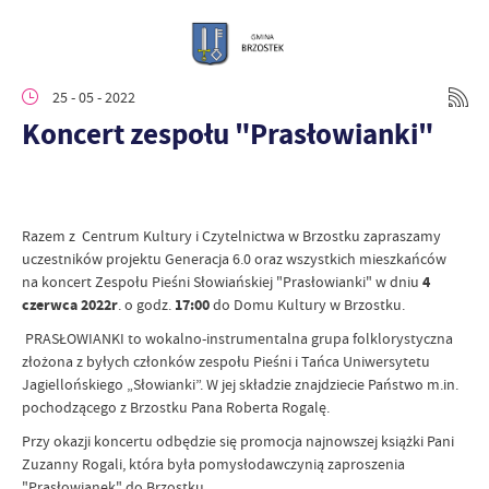
25 - 05 - 2022
Koncert zespołu "Prasłowianki"
Razem z Centrum Kultury i Czytelnictwa w Brzostku zapraszamy
uczestników projektu Generacja 6.0 oraz wszystkich mieszkańców
na koncert Zespołu Pieśni Słowiańskiej "Prasłowianki" w dniu
4
czerwca 2022r
.
o godz.
17:00
do Domu Kultury w Brzostku.
PRASŁOWIANKI to wokalno-instrumentalna grupa folklorystyczna
złożona z byłych członków zespołu Pieśni i Tańca Uniwersytetu
Jagiellońskiego „Słowianki”. W jej składzie znajdziecie Państwo m.in.
pochodzącego z Brzostku Pana Roberta Rogalę.
Przy okazji koncertu odbędzie się promocja najnowszej książki Pani
Zuzanny Rogali, która była pomysłodawczynią zaproszenia
"Prasłowianek" do Brzostku.