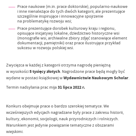
Prace naukowe (m.in. prace doktorskie), popularno-naukowe
i inne nienależące do tych dwóch kategorii, ale prezentujące
szczególnie inspirujące i innowacyjne spojrzenie
na problematykę rozwoju wsi;
Prace prezentujące dorobek kulturowy kraju i regionu,
opisujące inicjatywy lokalne, dziedzictwo historyczne wsi
(monografie wsi, archiwalne zbiory zdjęć stanowiące element
dokumentacji, pamiętniki) oraz prace ilustrujące przykład
sukcesu w rozwoju polskiej wsi.
Zwycięzca w każdej z kategorii otrzyma nagrodę pieniężną
w wysokości
5 tysięcy złotych
. Nagrodzone prace będą mogły być
wydane w postaci książkowej w
Wydawnictwie Naukowym Scholar
.
Termin nadsyłania prac mija
31 lipca 2022 r.
Konkurs obejmuje prace o bardzo szerokiej tematyce. We
wcześniejszych edycjach nagradzane były prace z zakresu historii,
kultury, ekonomii, socjologii, nauk przyrodniczych i rolniczych.
Warunkiem jest jedynie powiązanie tematyczne z obszarami
wiejskimi.